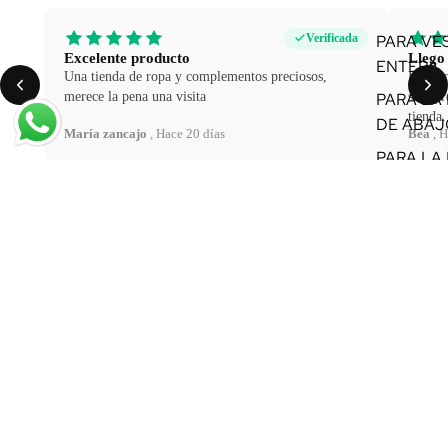
Verificada
PARA VE
Excelente producto
Llego
ENTERA
Una tienda de ropa y complementos preciosos,
Hace m
merece la pena una visita
siempre
PARA LA
tienda.
DE ABAJ
María zancajo
, Hace 20 días
Bea
, H
PARA LA
DE ARRI
€36,00
¿TIENES DUDAS?
GUIA DE TALLA DE ANILLOS
FAQ
CONTACTO
MÁS DE NOSOTROS